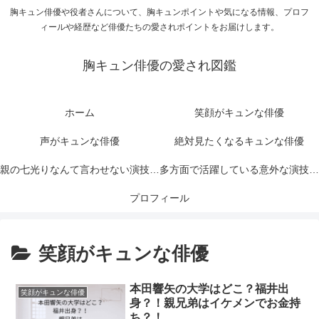
胸キュン俳優や役者さんについて、胸キュンポイントや気になる情報、プロフ
ィールや経歴など俳優たちの愛されポイントをお届けします。
胸キュン俳優の愛され図鑑
ホーム
笑顔がキュンな俳優
声がキュンな俳優
絶対見たくなるキュンな俳優
親の七光りなんて言わせない演技力
多方面で活躍している意外な演技力
がキュンな俳優
プロフィール
がキュンな俳優
笑顔がキュンな俳優
本田響矢の大学はどこ？福井出
笑顔がキュンな俳優
身？！親兄弟はイケメンでお金持
ち？！