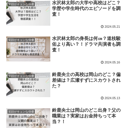
水沢林太郎の大学や高校はどこ？
笑顔がキュンな俳優
学歴や学生時代のエピソードを調
査！
2024.05.21
水沢林太郎の身長は何㎝？道枝駿
笑顔がキュンな俳優
佑より高い？！ドラマ共演者も調
査！
2024.05.16
鈴鹿央士の高校は岡山のどこ？偏
笑顔がキュンな俳優
差値は？広瀬すずにスカウトされ
た？
2024.05.13
鈴鹿央士は岡山のどこ出身？父の
笑顔がキュンな俳優
職業は？実家はお金持ちって本
当？！