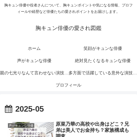
胸キュン俳優や役者さんについて、胸キュンポイントや気になる情報、プロフ
ィールや経歴など俳優たちの愛されポイントをお届けします。
胸キュン俳優の愛され図鑑
ホーム
笑顔がキュンな俳優
声がキュンな俳優
絶対見たくなるキュンな俳優
親の七光りなんて言わせない演技力
多方面で活躍している意外な演技力
がキュンな俳優
プロフィール
がキュンな俳優
2025-05
原菜乃華の高校や出身はどこ？兄
声がキュンな俳優
弟は美人でお金持ち？家族構成も
調査