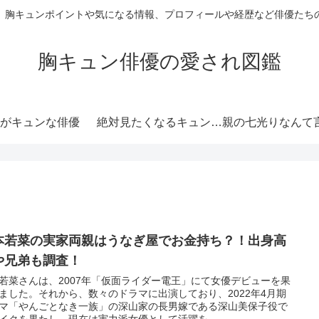
、胸キュンポイントや気になる情報、プロフィールや経歴など俳優たち
胸キュン俳優の愛され図鑑
がキュンな俳優
絶対見たくなるキュンな
親の七光りなんて
俳優
ない演技力がキュ
優
本若菜の実家両親はうなぎ屋でお金持ち？！出身高
や兄弟も調査！
若菜さんは、2007年「仮面ライダー電王」にて女優デビューを果
ました。それから、数々のドラマに出演しており、2022年4月期
マ「やんごとなき一族」の深山家の長男嫁である深山美保子役で
イクを果たし、現在は実力派女優として活躍を...