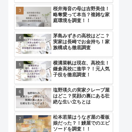
桜井海音の母は吉野美佳！
略奪愛って本当？複雑な家
庭環境を調査！！
茅島みずきの高校はどこ？
実家は長崎でお金持ち！家
族構成も徹底調査
横溝菜帆は現在、高校生！
鎌倉高校に進学？！元人気
子役を徹底調査！
塩野瑛久の実家クレープ屋
はどこ？笑顔の裏にある壮
絶な生い立ちとは
松本若菜はうなぎ屋の看板
娘だった？！鰻屋でのエピ
ソードを調査！！