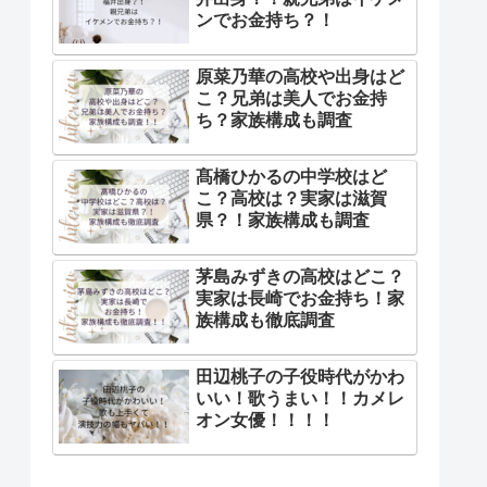
ンでお金持ち？！
原菜乃華の高校や出身はど
こ？兄弟は美人でお金持
ち？家族構成も調査
髙橋ひかるの中学校はど
こ？高校は？実家は滋賀
県？！家族構成も調査
茅島みずきの高校はどこ？
実家は長崎でお金持ち！家
族構成も徹底調査
田辺桃子の子役時代がかわ
いい！歌うまい！！カメレ
オン女優！！！！