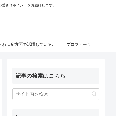
の愛されポイントをお届けします。
言わせ
多方面で活躍している意
プロフィール
ンな俳
外な演技力がキュンな俳
記事の検索はこちら
優