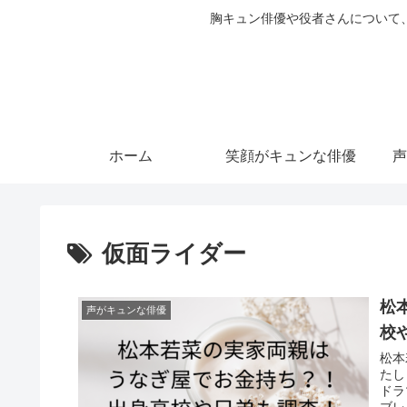
胸キュン俳優や役者さんについて
ホーム
笑顔がキュンな俳優
声
仮面ライダー
松
声がキュンな俳優
校
松本
たし
ドラ
ブレ