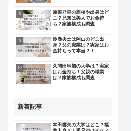
原菜乃華の高校や出身はど
こ？兄弟は美人でお金持
ち？家族構成も調査
鈴鹿央士は岡山のどこ出
身？父の職業は？実家はお
金持ちって本当？！
久間田琳加の大学は？実家
はお金持ち！父親の職業
は？家族構成も調査
新着記事
本田響矢の大学はどこ？福
井出身？！親兄弟はイケメ