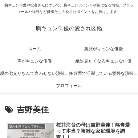
胸キュン俳優や役者さんについて、胸キュンポイントや気になる情報、プロフ
ィールや経歴など俳優たちの愛されポイントをお届けします。
胸キュン俳優の愛され図鑑
ホーム
笑顔がキュンな俳優
声がキュンな俳優
絶対見たくなるキュンな俳優
親の七光りなんて言わせない演技力
多方面で活躍している意外な演技力
がキュンな俳優
プロフィール
がキュンな俳優
吉野美佳
桜井海音の母は吉野美佳！略奪愛
親の七光りなんて言わせない演技力がキュンな俳優
って本当？複雑な家庭環境を調
査！！