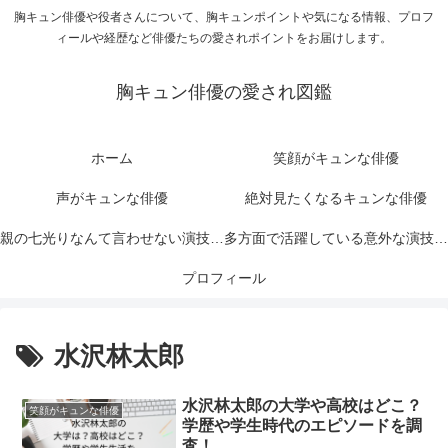
胸キュン俳優や役者さんについて、胸キュンポイントや気になる情報、プロフ
ィールや経歴など俳優たちの愛されポイントをお届けします。
胸キュン俳優の愛され図鑑
ホーム
笑顔がキュンな俳優
声がキュンな俳優
絶対見たくなるキュンな俳優
親の七光りなんて言わせない演技力
多方面で活躍している意外な演技力
がキュンな俳優
プロフィール
がキュンな俳優
水沢林太郎
水沢林太郎の大学や高校はどこ？
笑顔がキュンな俳優
学歴や学生時代のエピソードを調
査！