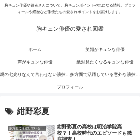
胸キュン俳優や役者さんについて、胸キュンポイントや気になる情報、プロフ
ィールや経歴など俳優たちの愛されポイントをお届けします。
胸キュン俳優の愛され図鑑
ホーム
笑顔がキュンな俳優
声がキュンな俳優
絶対見たくなるキュンな俳優
親の七光りなんて言わせない演技力
多方面で活躍している意外な演技力
がキュンな俳優
プロフィール
がキュンな俳優
紺野彩夏
紺野彩夏の高校は明治学院高
多方面で活躍している意外な演技力がキュンな俳優
校？！高校時代のエピソードも徹
底調査！