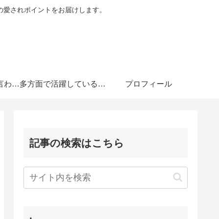
の愛されポイントをお届けします。
言わせ
多方面で活躍している意
プロフィール
ンな俳
外な演技力がキュンな俳
記事の検索はこちら
優