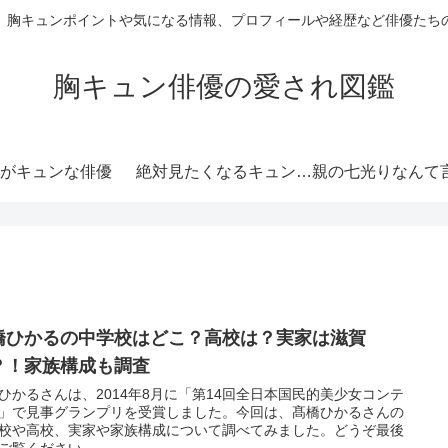
、胸キュンポイントや気になる情報、プロフィールや経歴など俳優たち
胸キュン俳優の愛され図鑑
がキュンな俳優
絶対見たくなるキュンな
親の七光りなんて
俳優
ない演技力がキュ
優
橋ひかるの中学校はどこ？高校は？実家は滋賀
？！家族構成も調査
ひかるさんは、2014年8月に「第14回全日本国民的美少女コンテ
」で見事グランプリを受賞しました。今回は、髙橋ひかるさんの
校や高校、実家や家族構成について調べてみました。どうぞ最後
ご覧ください。