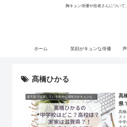
胸キュン俳優や役者さんについて
ホーム
笑顔がキュンな俳優
声
髙橋ひかる
髙
多方面で活躍している意外な演技力がキュンな俳優
県
髙橋
スト
中学
まで