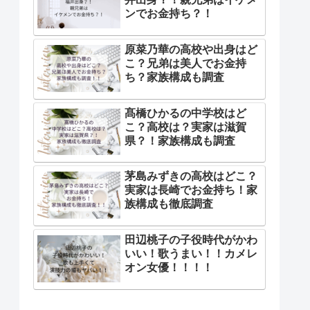
ンでお金持ち？！
原菜乃華の高校や出身はど
こ？兄弟は美人でお金持
ち？家族構成も調査
髙橋ひかるの中学校はど
こ？高校は？実家は滋賀
県？！家族構成も調査
茅島みずきの高校はどこ？
実家は長崎でお金持ち！家
族構成も徹底調査
田辺桃子の子役時代がかわ
いい！歌うまい！！カメレ
オン女優！！！！