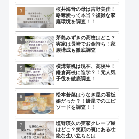
桜井海音の母は吉野美佳！
略奪愛って本当？複雑な家
庭環境を調査！！
茅島みずきの高校はどこ？
実家は長崎でお金持ち！家
族構成も徹底調査
横溝菜帆は現在、高校生！
鎌倉高校に進学？！元人気
子役を徹底調査！
松本若菜はうなぎ屋の看板
娘だった？！鰻屋でのエピ
ソードを調査！！
塩野瑛久の実家クレープ屋
はどこ？笑顔の裏にある壮
絶な生い立ちとは