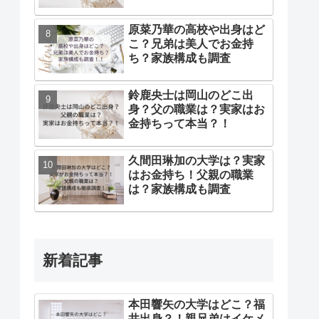
原菜乃華の高校や出身はど
こ？兄弟は美人でお金持
ち？家族構成も調査
鈴鹿央士は岡山のどこ出
身？父の職業は？実家はお
金持ちって本当？！
久間田琳加の大学は？実家
はお金持ち！父親の職業
は？家族構成も調査
新着記事
本田響矢の大学はどこ？福
井出身？！親兄弟はイケメ