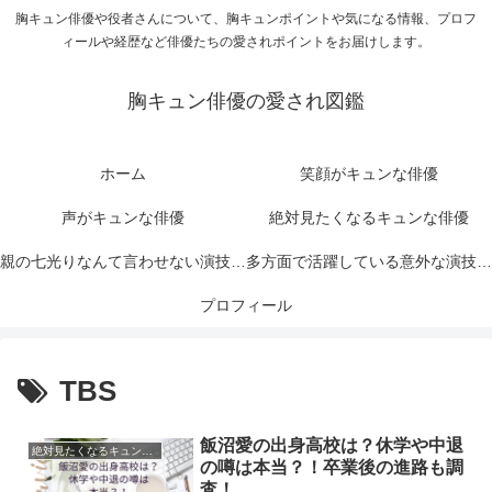
胸キュン俳優や役者さんについて、胸キュンポイントや気になる情報、プロフ
ィールや経歴など俳優たちの愛されポイントをお届けします。
胸キュン俳優の愛され図鑑
ホーム
笑顔がキュンな俳優
声がキュンな俳優
絶対見たくなるキュンな俳優
親の七光りなんて言わせない演技力
多方面で活躍している意外な演技力
がキュンな俳優
プロフィール
がキュンな俳優
TBS
飯沼愛の出身高校は？休学や中退
絶対見たくなるキュンな俳優
の噂は本当？！卒業後の進路も調
査！