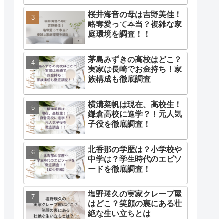
桜井海音の母は吉野美佳！
略奪愛って本当？複雑な家
庭環境を調査！！
茅島みずきの高校はどこ？
実家は長崎でお金持ち！家
族構成も徹底調査
横溝菜帆は現在、高校生！
鎌倉高校に進学？！元人気
子役を徹底調査！
北香那の学歴は？小学校や
中学は？学生時代のエピソ
ードを徹底調査！
塩野瑛久の実家クレープ屋
はどこ？笑顔の裏にある壮
絶な生い立ちとは