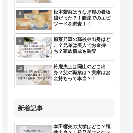
松本若菜はうなぎ屋の看板
娘だった？！鰻屋でのエピ
ソードを調査！！
原菜乃華の高校や出身はど
こ？兄弟は美人でお金持
ち？家族構成も調査
鈴鹿央士は岡山のどこ出
身？父の職業は？実家はお
金持ちって本当？！
新着記事
本田響矢の大学はどこ？福
井出身？！親兄弟はイケメ