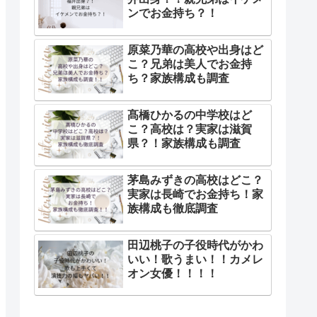
ンでお金持ち？！
原菜乃華の高校や出身はど
こ？兄弟は美人でお金持
ち？家族構成も調査
髙橋ひかるの中学校はど
こ？高校は？実家は滋賀
県？！家族構成も調査
茅島みずきの高校はどこ？
実家は長崎でお金持ち！家
族構成も徹底調査
田辺桃子の子役時代がかわ
いい！歌うまい！！カメレ
オン女優！！！！