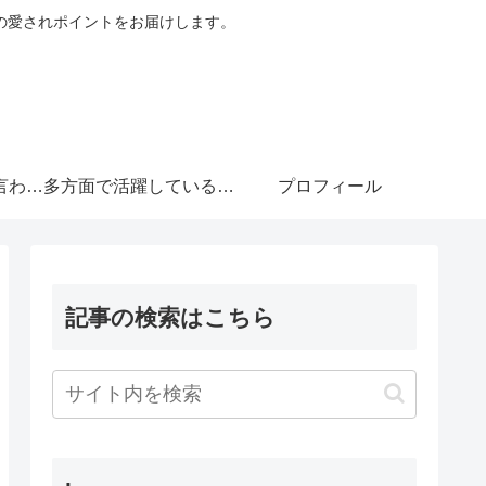
の愛されポイントをお届けします。
言わせ
多方面で活躍している意
プロフィール
ンな俳
外な演技力がキュンな俳
記事の検索はこちら
優