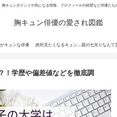
、胸キュンポイントや気になる情報、プロフィールや経歴など俳優たち
胸キュン俳優の愛され図鑑
がキュンな俳優
絶対見たくなるキュンな
親の七光りなんて
俳優
ない演技力がキュ
？！学歴や偏差値などを徹底調
優