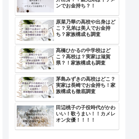
ンでお金持ち？！
原菜乃華の高校や出身はど
こ？兄弟は美人でお金持
ち？家族構成も調査
髙橋ひかるの中学校はど
こ？高校は？実家は滋賀
県？！家族構成も調査
茅島みずきの高校はどこ？
実家は長崎でお金持ち！家
族構成も徹底調査
田辺桃子の子役時代がかわ
いい！歌うまい！！カメレ
オン女優！！！！