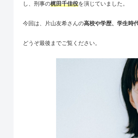
し、刑事の
梶田千佳役
を演じていました。
今回は、片山友希さんの
高校や学歴、学生時
どうぞ最後までご覧ください。