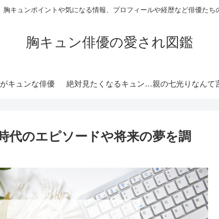
、胸キュンポイントや気になる情報、プロフィールや経歴など俳優たち
胸キュン俳優の愛され図鑑
がキュンな俳優
絶対見たくなるキュンな
親の七光りなんて
俳優
ない演技力がキュ
時代のエピソードや将来の夢を調
優