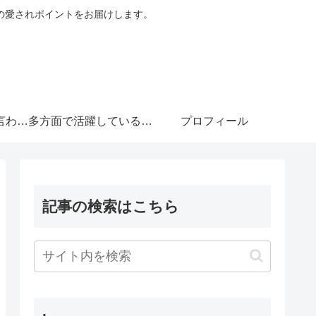
の愛されポイントをお届けします。
言わせ
多方面で活躍している意
プロフィール
ンな俳
外な演技力がキュンな俳
記事の検索はこちら
優