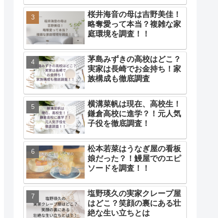
桜井海音の母は吉野美佳！
略奪愛って本当？複雑な家
庭環境を調査！！
茅島みずきの高校はどこ？
実家は長崎でお金持ち！家
族構成も徹底調査
横溝菜帆は現在、高校生！
鎌倉高校に進学？！元人気
子役を徹底調査！
松本若菜はうなぎ屋の看板
娘だった？！鰻屋でのエピ
ソードを調査！！
塩野瑛久の実家クレープ屋
はどこ？笑顔の裏にある壮
絶な生い立ちとは