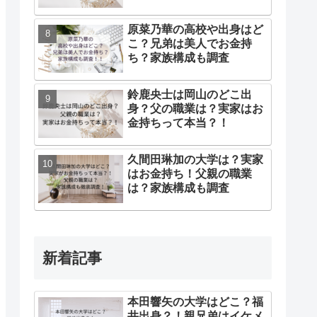
原菜乃華の高校や出身はど
こ？兄弟は美人でお金持
ち？家族構成も調査
鈴鹿央士は岡山のどこ出
身？父の職業は？実家はお
金持ちって本当？！
久間田琳加の大学は？実家
はお金持ち！父親の職業
は？家族構成も調査
新着記事
本田響矢の大学はどこ？福
井出身？！親兄弟はイケメ